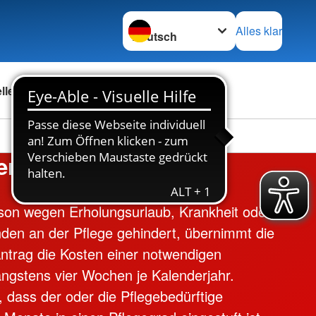
Sprache wechseln zu
Alles klar
ellenbörse
Über uns
erhinderungspflege
rson wegen Erholungsurlaub, Krankheit oder
den an der Pflege gehindert, übernimmt die
ntrag die Kosten einer notwendigen
längstens vier Wochen je Kalenderjahr.
, dass der oder die Pflegebedürftige