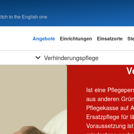
tch to the English one
Angebote
Einrichtungen
Einsatzorte
St
Verhinderungspflege
V
Ist eine Pflegepe
aus anderen Grün
Pflegekasse auf A
Ersatzpflege für 
Voraussetzung ist