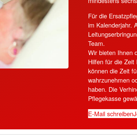
mindestens sechs 
Für die Ersatzpfl
im Kalenderjahr. 
Leitungserbringun
Team.
Wir bieten Ihnen d
Hilfen für die Zei
können die Zeit f
wahrzunehmen oder
haben. Die Verhin
Pflegekasse gewä
E-Mail schreiben
J