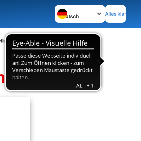
Sprache wechseln zu
Alles klar
ellenbörse
Über uns
nde