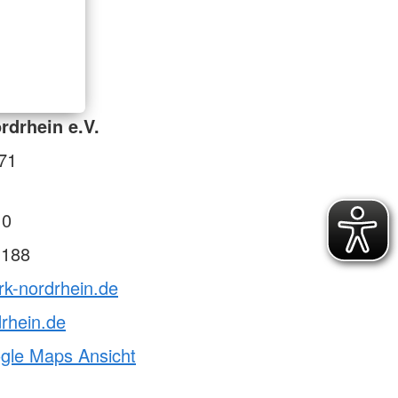
drhein e.V.
71
 0
 188
rk-nordrhein.de
rhein.de
ogle Maps Ansicht