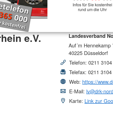
Infos für Sie kostenfrei
rund um die Uhr
hein e.V.
Landesverband Nor
Auf´m Hennekamp 
40225
Düsseldorf
Telefon:
0211 3104
Telefax:
0211 3104
Web:
https://www.d
E-Mail:
lv@drk-nord
Karte:
Link zur Go