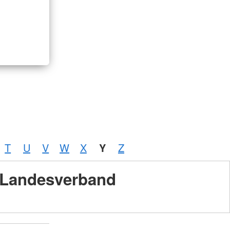
T
U
V
W
X
Y
Z
Landesverband