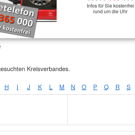
Infos für Sie kostenfrei
rund um die Uhr
e
gesuchten Kreisverbandes.
H
I
J
K
L
M
N
O
P
Q
R
S