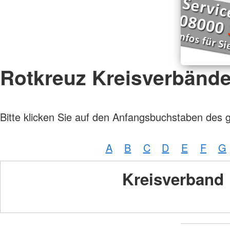
Rotkreuz Kreisverbänd
Bitte klicken Sie auf den Anfangsbuchstaben des 
A
B
C
D
E
F
G
Kreisverband