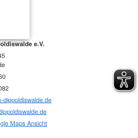
oldiswalde e.V.
45
de
60
082
k-dippoldiswalde.de
dippoldiswalde.de
ogle Maps Ansicht