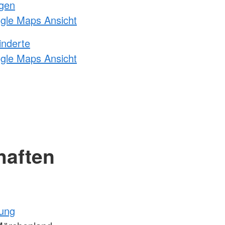
ngen
ogle Maps Ansicht
inderte
ogle Maps Ansicht
haften
tung